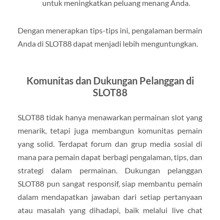
untuk meningkatkan peluang menang Anda.
Dengan menerapkan tips-tips ini, pengalaman bermain
Anda di SLOT88 dapat menjadi lebih menguntungkan.
Komunitas dan Dukungan Pelanggan di
SLOT88
SLOT88 tidak hanya menawarkan permainan slot yang
menarik, tetapi juga membangun komunitas pemain
yang solid. Terdapat forum dan grup media sosial di
mana para pemain dapat berbagi pengalaman, tips, dan
strategi dalam permainan. Dukungan pelanggan
SLOT88 pun sangat responsif, siap membantu pemain
dalam mendapatkan jawaban dari setiap pertanyaan
atau masalah yang dihadapi, baik melalui live chat