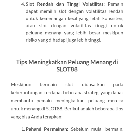
Slot Rendah dan Tinggi Volatilitas:
Pemain
dapat memilih slot dengan volatilitas rendah
untuk kemenangan kecil yang lebih konsisten,
atau slot dengan volatilitas tinggi untuk
peluang menang yang lebih besar meskipun
risiko yang dihadapi juga lebih tinggi.
Tips Meningkatkan Peluang Menang di
SLOT88
Meskipun bermain slot didasarkan pada
keberuntungan, terdapat beberapa strategi yang dapat
membantu pemain meningkatkan peluang mereka
untuk menang di SLOT88. Berikut adalah beberapa tips
yang bisa Anda terapkan:
Pahami Permainan:
Sebelum mulai bermain,