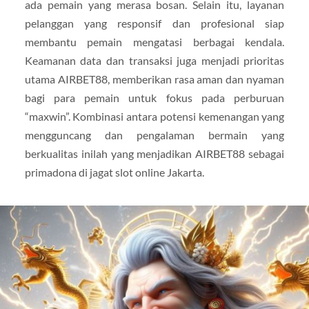
ada pemain yang merasa bosan. Selain itu, layanan
pelanggan yang responsif dan profesional siap
membantu pemain mengatasi berbagai kendala.
Keamanan data dan transaksi juga menjadi prioritas
utama AIRBET88, memberikan rasa aman dan nyaman
bagi para pemain untuk fokus pada perburuan
“maxwin”. Kombinasi antara potensi kemenangan yang
mengguncang dan pengalaman bermain yang
berkualitas inilah yang menjadikan AIRBET88 sebagai
primadona di jagat slot online Jakarta.