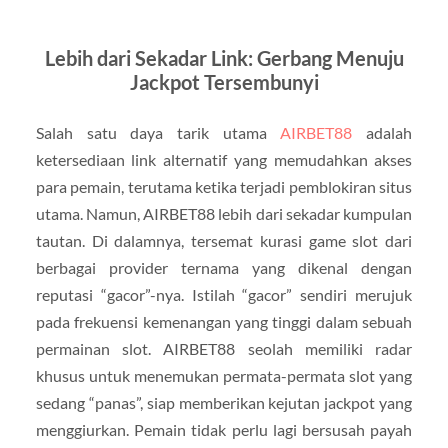
Lebih dari Sekadar Link: Gerbang Menuju
Jackpot Tersembunyi
Salah satu daya tarik utama
AIRBET88
adalah
ketersediaan link alternatif yang memudahkan akses
para pemain, terutama ketika terjadi pemblokiran situs
utama. Namun, AIRBET88 lebih dari sekadar kumpulan
tautan. Di dalamnya, tersemat kurasi game slot dari
berbagai provider ternama yang dikenal dengan
reputasi “gacor”-nya. Istilah “gacor” sendiri merujuk
pada frekuensi kemenangan yang tinggi dalam sebuah
permainan slot. AIRBET88 seolah memiliki radar
khusus untuk menemukan permata-permata slot yang
sedang “panas”, siap memberikan kejutan jackpot yang
menggiurkan. Pemain tidak perlu lagi bersusah payah