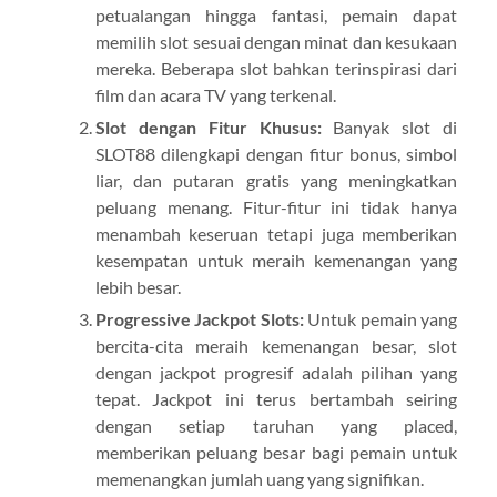
petualangan hingga fantasi, pemain dapat
memilih slot sesuai dengan minat dan kesukaan
mereka. Beberapa slot bahkan terinspirasi dari
film dan acara TV yang terkenal.
Slot dengan Fitur Khusus:
Banyak slot di
SLOT88 dilengkapi dengan fitur bonus, simbol
liar, dan putaran gratis yang meningkatkan
peluang menang. Fitur-fitur ini tidak hanya
menambah keseruan tetapi juga memberikan
kesempatan untuk meraih kemenangan yang
lebih besar.
Progressive Jackpot Slots:
Untuk pemain yang
bercita-cita meraih kemenangan besar, slot
dengan jackpot progresif adalah pilihan yang
tepat. Jackpot ini terus bertambah seiring
dengan setiap taruhan yang placed,
memberikan peluang besar bagi pemain untuk
memenangkan jumlah uang yang signifikan.