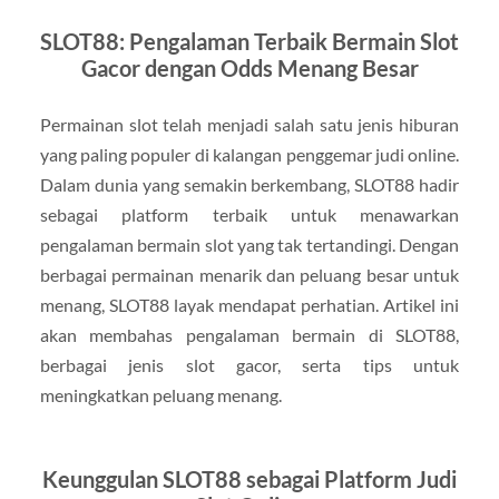
SLOT88: Pengalaman Terbaik Bermain Slot
Gacor dengan Odds Menang Besar
Permainan slot telah menjadi salah satu jenis hiburan
yang paling populer di kalangan penggemar judi online.
Dalam dunia yang semakin berkembang, SLOT88 hadir
sebagai platform terbaik untuk menawarkan
pengalaman bermain slot yang tak tertandingi. Dengan
berbagai permainan menarik dan peluang besar untuk
menang, SLOT88 layak mendapat perhatian. Artikel ini
akan membahas pengalaman bermain di SLOT88,
berbagai jenis slot gacor, serta tips untuk
meningkatkan peluang menang.
Keunggulan SLOT88 sebagai Platform Judi