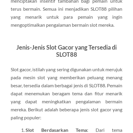
menciptakan insentif tambahan bagi pemain untuk
terus bermain. Semua ini menjadikan SLOT88 pilihan
yang menarik untuk para pemain yang ingin
mengoptimalkan pengalaman bermain slot mereka.
Jenis-Jenis Slot Gacor yang Tersedia di
SLOT88
Slot gacor, istilah yang sering digunakan untuk merujuk
pada mesin slot yang memberikan peluang menang
besar, tersedia dalam berbagai jenis di SLOT88. Pemain
dapat menemukan beragam tema dan fitur menarik
yang dapat meningkatkan pengalaman bermain
mereka. Berikut adalah beberapa jenis slot gacor yang
paling populer:
Slot Berdasarkan Tema:
Dari tema