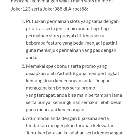
mencapai kemenangan waktu main slots online di
Joker123 serta Joker388 di Airbet88:
Putuskan permainan slots yang sama dengan
prioritas serta jenis main anda. Tiap-tiap
permainan slots punyai ciri-khas serta
beberapa feature yang beda, menjadi pastini
guna menunjuk permainan yang pas dengan
anda.
Memakai spek bonus serta promo yang
disiapkan oleh Airbet88 guna mempertingkat
kemungkinan kemenangan anda. Dengan
menggunakan bonus serta promo
yang terdapat, anda bisa main bertambah lama
serta punyai kemungkinan semakin lebih besar
guna mencapai kemenangan.
Atur modal anda dengan bijaksana serta
hindarkan mengerjakan taruhan kelewatan.
Tentukan batasan kekalahan serta kemenangan