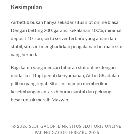
Kesimpulan
Airbet88 bukan hanya sekadar situs slot online biasa.
Dengan betting 200, garansi kekalahan 100%, minimal
deposit 10 ribu, serta server terbaru yang aman dan
stabil, situs ini menghadirkan pengalaman bermain slot
yang berbeda.
Bagi kamu yang mencari hiburan slot online dengan
modal kecil tapi penuh kenyamanan, Airbet88 adalah
pilihan yang tepat. Situs ini mampu memberikan
keseimbangan antara hiburan santai dan peluang
besar untuk meraih Maxwin.
© 2026
SLOT GACOR: LINK SITUS SLOT QRIS ONLINE
PALING GACOR TERBARU 2025