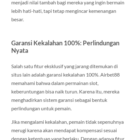
menjadi nilai tambah bagi mereka yang ingin bermain
lebih hati-hati, tapi tetap mengincar kemenangan
besar.
Garansi Kekalahan 100%: Perlindungan
Nyata
Salah satu fitur eksklusif yang jarang ditemukan di
situs lain adalah garansi kekalahan 100%. Airbet88
memahami bahwa dalam permainan slot,
keberuntungan bisa naik turun. Karena itu, mereka
menghadirkan sistem garansi sebagai bentuk
perlindungan untuk pemain.
Jika mengalami kekalahan, pemain tidak sepenuhnya
merugi karena akan mendapat kompensasi sesuai
dengan ketentuan yang berlaku. Dengan adanya fitur