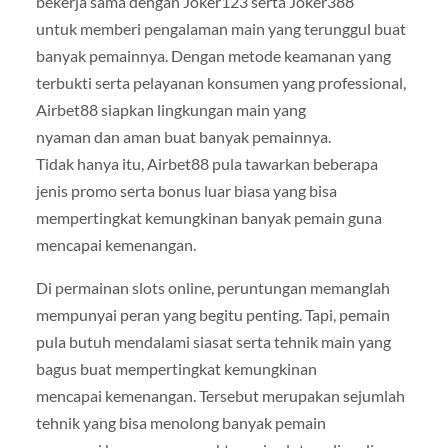
bekerja sama dengan Joker123 serta Joker388
untuk memberi pengalaman main yang terunggul buat
banyak pemainnya. Dengan metode keamanan yang
terbukti serta pelayanan konsumen yang professional,
Airbet88 siapkan lingkungan main yang
nyaman dan aman buat banyak pemainnya.
Tidak hanya itu, Airbet88 pula tawarkan beberapa
jenis promo serta bonus luar biasa yang bisa
mempertingkat kemungkinan banyak pemain guna
mencapai kemenangan.
Di permainan slots online, peruntungan memanglah
mempunyai peran yang begitu penting. Tapi, pemain
pula butuh mendalami siasat serta tehnik main yang
bagus buat mempertingkat kemungkinan
mencapai kemenangan. Tersebut merupakan sejumlah
tehnik yang bisa menolong banyak pemain