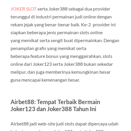
JOKER SLOT
serta Joker388 sebagai dua provider
terunggul di industri permainan judi online dengan
rekam jejak yang benar-benar baik. Ke-2 provider ini
siapkan beberapa jenis permainan slots online
yang memikat serta sengit buat dipermainkan. Dengan
penampilan grafis yang memikat serta
beberapa feature bonus yang menggairahkan, slots
online dari Joker123 serta Joker388 bukan sekedar
melipur, dan juga memberinya kemungkinan besar
guna mencapai kemenangan besar.
Airbet88: Tempat Terbaik Bermain
Joker123 dan Joker388 Tahun Ini
Airbet88 jadi web-site judi slots dapat dipercaya udah