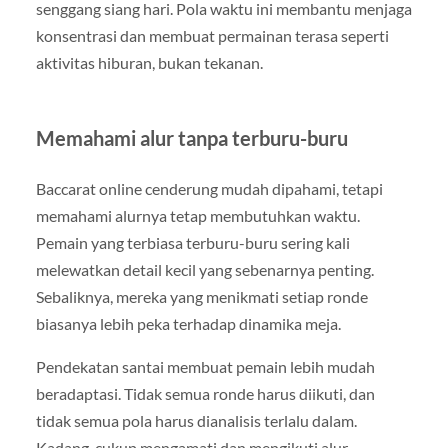
senggang siang hari. Pola waktu ini membantu menjaga
konsentrasi dan membuat permainan terasa seperti
aktivitas hiburan, bukan tekanan.
Memahami alur tanpa terburu-buru
Baccarat online cenderung mudah dipahami, tetapi
memahami alurnya tetap membutuhkan waktu.
Pemain yang terbiasa terburu-buru sering kali
melewatkan detail kecil yang sebenarnya penting.
Sebaliknya, mereka yang menikmati setiap ronde
biasanya lebih peka terhadap dinamika meja.
Pendekatan santai membuat pemain lebih mudah
beradaptasi. Tidak semua ronde harus diikuti, dan
tidak semua pola harus dianalisis terlalu dalam.
Kadang, cukup mengamati dan mengikuti alur