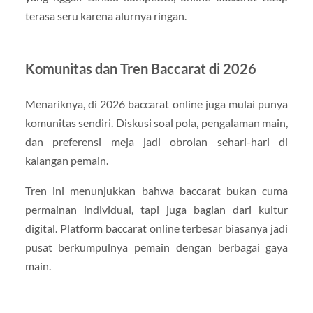
terasa seru karena alurnya ringan.
Komunitas dan Tren Baccarat di 2026
Menariknya, di 2026 baccarat online juga mulai punya
komunitas sendiri. Diskusi soal pola, pengalaman main,
dan preferensi meja jadi obrolan sehari-hari di
kalangan pemain.
Tren ini menunjukkan bahwa baccarat bukan cuma
permainan individual, tapi juga bagian dari kultur
digital. Platform baccarat online terbesar biasanya jadi
pusat berkumpulnya pemain dengan berbagai gaya
main.