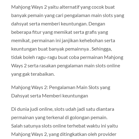
Mahjong Ways 2 yaitu alternatif yang cocok buat
banyak pemain yang cari pengalaman main slots yang
dahsyat serta memberi keuntungan. Dengan
beberapa fitur yang memikat serta grafis yang
memikat, permainan ini janjikan kehebohan serta
keuntungan buat banyak pemainnya . Sehingga,
tidak boleh ragu-ragu buat coba permainan Mahjong
Ways 2 serta rasakan pengalaman main slots online
yang gak terabaikan.
Mahjong Ways 2: Pengalaman Main Slots yang
Dahsyat serta Memberi keuntungan
Di dunia judi online, slots udah jadi satu diantara
permainan yang terkenal di golongan pemain.
Salah satunya slots online terhebat waktu ini yaitu
Mahjong Ways 2, yang ditingkatkan oleh provider