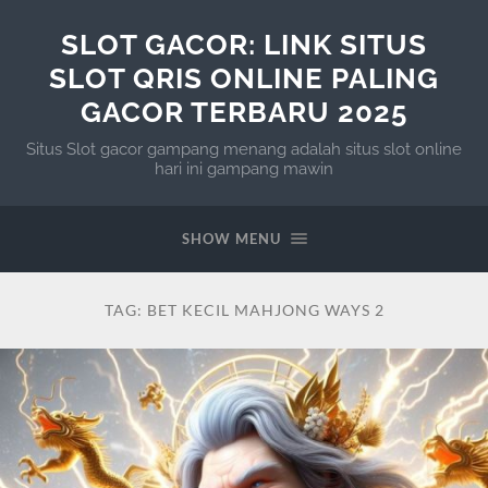
SLOT GACOR: LINK SITUS
SLOT QRIS ONLINE PALING
GACOR TERBARU 2025
Situs Slot gacor gampang menang adalah situs slot online
hari ini gampang mawin
SHOW MENU
TAG:
BET KECIL MAHJONG WAYS 2