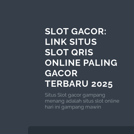
SLOT GACOR:
LINK SITUS
SLOT QRIS
ONLINE PALING
GACOR
TERBARU 2025
Situs Slot gacor gampang
menang adalah situs slot online
hari ini gampang mawin