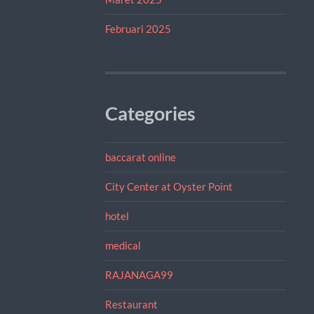
Februari 2025
Categories
baccarat online
City Center at Oyster Point
hotel
medical
RAJANAGA99
Restaurant