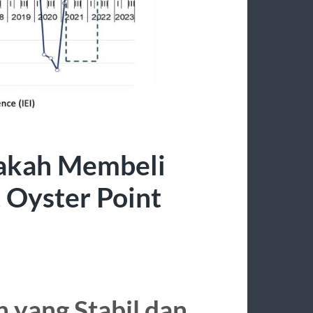
pakah Membeli
t Oyster Point
yang Stabil dan