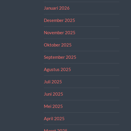
Januari 2026
Desember 2025
November 2025
Oktober 2025
September 2025
Agustus 2025
Juli 2025
Juni 2025
Mei 2025
April 2025
Maret 2025