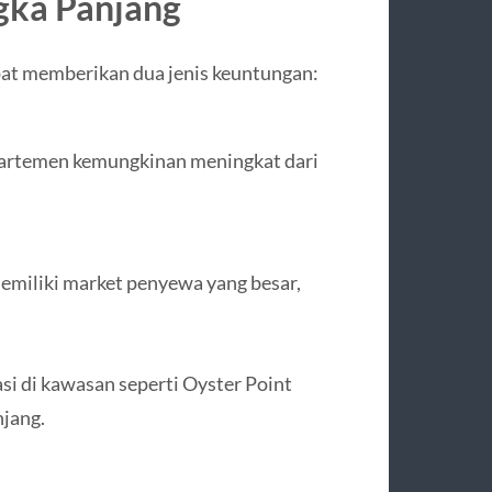
gka Panjang
apat memberikan dua jenis keuntungan:
partemen kemungkinan meningkat dari
emiliki market penyewa yang besar,
i di kawasan seperti Oyster Point
njang.