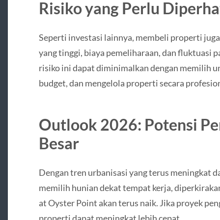
Risiko yang Perlu Diperha
Seperti investasi lainnya, membeli properti jug
yang tinggi, biaya pemeliharaan, dan fluktuasi 
risiko ini dapat diminimalkan dengan memilih u
budget, dan mengelola properti secara profesion
Outlook 2026: Potensi P
Besar
Dengan tren urbanisasi yang terus meningkat d
memilih hunian dekat tempat kerja, diperkiraka
at Oyster Point akan terus naik. Jika proyek pen
properti dapat meningkat lebih cepat.