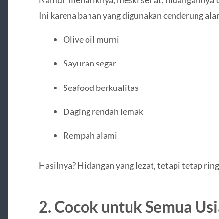
Ini karena bahan yang digunakan cenderung alam
Olive oil murni
Sayuran segar
Seafood berkualitas
Daging rendah lemak
Rempah alami
Hasilnya? Hidangan yang lezat, tetapi tetap ri
2. Cocok untuk Semua Usi