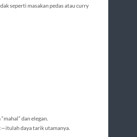
dak seperti masakan pedas atau curry
 “mahal” dan elegan.
—itulah daya tarik utamanya.