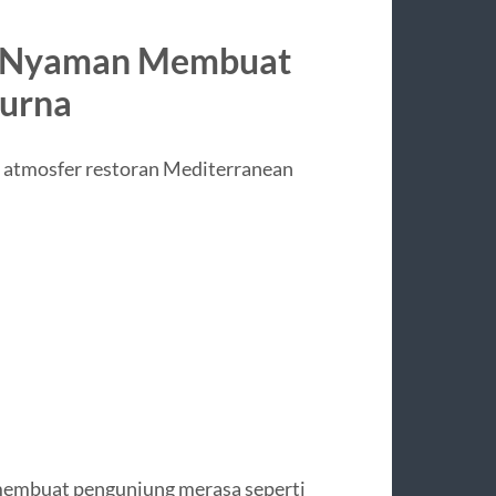
ng Nyaman Membuat
urna
 atmosfer restoran Mediterranean
membuat pengunjung merasa seperti