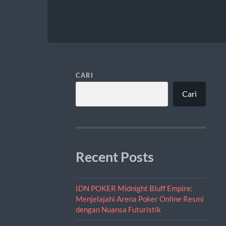
CARI
Cari
Recent Posts
IDN POKER Midnight Bluff Empire:
Menjelajahi Arena Poker Online Resmi
dengan Nuansa Futuristik