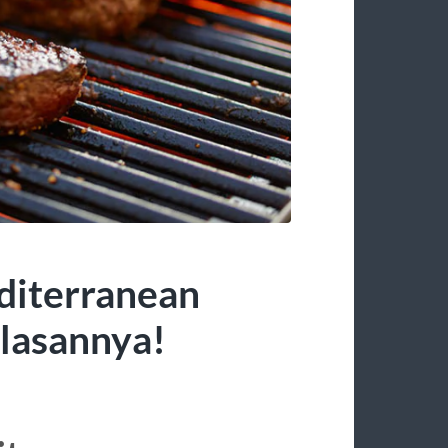
diterranean
Alasannya!