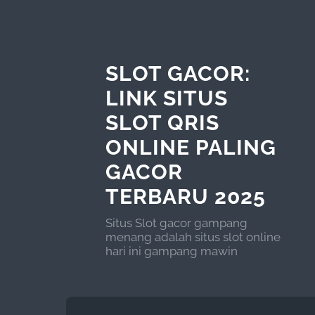
SLOT GACOR:
LINK SITUS
SLOT QRIS
ONLINE PALING
GACOR
TERBARU 2025
Situs Slot gacor gampang
menang adalah situs slot online
hari ini gampang mawin