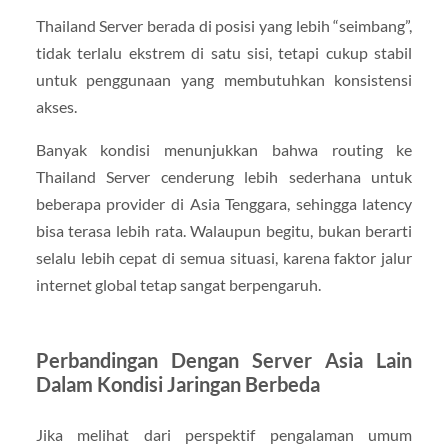
Thailand Server berada di posisi yang lebih “seimbang”,
tidak terlalu ekstrem di satu sisi, tetapi cukup stabil
untuk penggunaan yang membutuhkan konsistensi
akses.
Banyak kondisi menunjukkan bahwa routing ke
Thailand Server cenderung lebih sederhana untuk
beberapa provider di Asia Tenggara, sehingga latency
bisa terasa lebih rata. Walaupun begitu, bukan berarti
selalu lebih cepat di semua situasi, karena faktor jalur
internet global tetap sangat berpengaruh.
Perbandingan Dengan Server Asia Lain
Dalam Kondisi Jaringan Berbeda
Jika melihat dari perspektif pengalaman umum