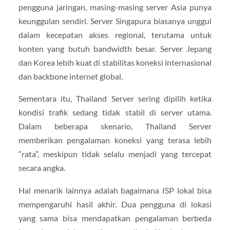
pengguna jaringan, masing-masing server Asia punya
keunggulan sendiri. Server Singapura biasanya unggul
dalam kecepatan akses regional, terutama untuk
konten yang butuh bandwidth besar. Server Jepang
dan Korea lebih kuat di stabilitas koneksi internasional
dan backbone internet global.
Sementara itu, Thailand Server sering dipilih ketika
kondisi trafik sedang tidak stabil di server utama.
Dalam beberapa skenario, Thailand Server
memberikan pengalaman koneksi yang terasa lebih
“rata”, meskipun tidak selalu menjadi yang tercepat
secara angka.
Hal menarik lainnya adalah bagaimana ISP lokal bisa
mempengaruhi hasil akhir. Dua pengguna di lokasi
yang sama bisa mendapatkan pengalaman berbeda