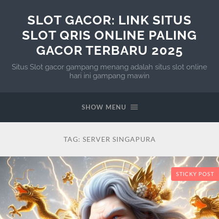
SLOT GACOR: LINK SITUS
SLOT QRIS ONLINE PALING
GACOR TERBARU 2025
Situs Slot gacor gampang menang adalah situs slot online
hari ini gampang mawin
SHOW MENU
TAG:
SERVER SINGAPURA
STICKY POST