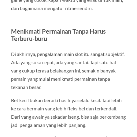
dan bagaimana mengatur ritme sendiri.
Menikmati Permainan Tanpa Harus
Terburu-buru
Di akhirnya, pengalaman main slot itu sangat subjektif.
Ada yang suka cepat, ada yang santai. Tapi satu hal
yang cukup terasa belakangan ini, semakin banyak
pemain yang mulai menikmati permainan tanpa
tekanan besar.
Bet kecil bukan berarti hasilnya selalu kecil. Tapi lebih
ke cara bermain yang lebih fleksibel dan terkendali.
Dari yang awalnya sekadar iseng, bisa saja berkembang
jadi pengalaman yang lebih panjang.