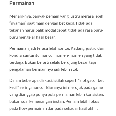
Permainan
Menariknya, banyak pemain yang justru merasa lebih
“nyaman” saat main dengan bet kecil. Tidak ada
tekanan harus balik modal cepat, tidak ada rasa buru-
buru mengejar hasil besar.
Permainan jadi terasa lebih santai. Kadang, justru dari
kondisi santai itu muncul momen-momen yang tidak
terduga. Bukan berarti selalu berujung besar, tapi
pengalaman bermainnya jadi lebih stabil.
Dalam beberapa diskusi, istilah seperti “slot gacor bet
kecil” sering muncul. Biasanya ini merujuk pada game
yang dianggap punya pola permainan lebih konsisten,
bukan soal kemenangan instan. Pemain lebih fokus
pada flow permainan daripada sekadar hasil akhir.