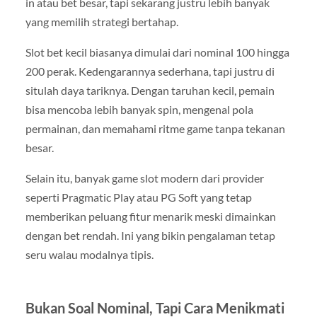
in atau bet besar, tapi sekarang justru lebih banyak
yang memilih strategi bertahap.
Slot bet kecil biasanya dimulai dari nominal 100 hingga
200 perak. Kedengarannya sederhana, tapi justru di
situlah daya tariknya. Dengan taruhan kecil, pemain
bisa mencoba lebih banyak spin, mengenal pola
permainan, dan memahami ritme game tanpa tekanan
besar.
Selain itu, banyak game slot modern dari provider
seperti Pragmatic Play atau PG Soft yang tetap
memberikan peluang fitur menarik meski dimainkan
dengan bet rendah. Ini yang bikin pengalaman tetap
seru walau modalnya tipis.
Bukan Soal Nominal, Tapi Cara Menikmati