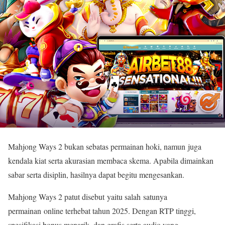
Mahjong Ways 2 bukan sebatas permainan hoki, namun juga
kendala kiat serta akurasian membaca skema. Apabila dimainkan
sabar serta disiplin, hasilnya dapat begitu mengesankan.
Mahjong Ways 2 patut disebut yaitu salah satunya
permainan online terhebat tahun 2025. Dengan RTP tinggi,
spesifikasi bonus menarik, dan grafis serta audio yang