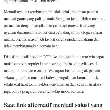
agar permainan terasa lebih imersif.
Menariknya, perkembangan ini tidak selalu membuat pemain
mencari game yang paling rumit. Sebagian justru lebih menikmati
permainan dengan tampilan simpel tetapi punya ritme yang
nyaman dimainkan. Slot bertema petualangan, mitologi, sampai
nuansa oriental masih jadi favorit karena mudah dipahami dan
tidak membingungkan pemain baru.
Di sisi lain, istilah seperti RTP live, slot gacor, dan maxwin cepat
mulai semakin populer karena sering dibahas di media sosial
maupun forum game online. Walaupun begitu, banyak pemain
sekarang mulai memahami bahwa pengalaman bermain tidak
selalu soal hasil akhir. Faktor kenyamanan dan kestabilan akses
juga punya pengaruh besar terhadap mood bermain.
Saat link alternatif menjadi solusi yang