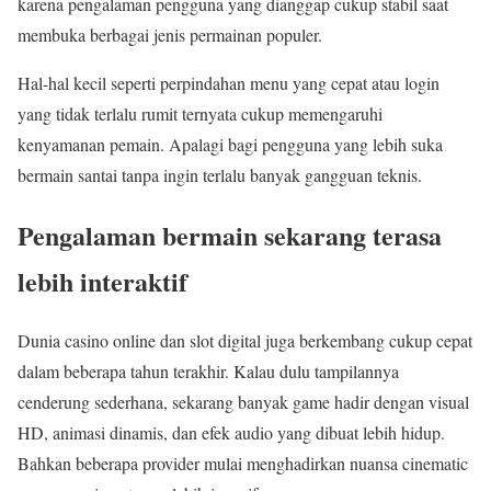
karena pengalaman pengguna yang dianggap cukup stabil saat
membuka berbagai jenis permainan populer.
Hal-hal kecil seperti perpindahan menu yang cepat atau login
yang tidak terlalu rumit ternyata cukup memengaruhi
kenyamanan pemain. Apalagi bagi pengguna yang lebih suka
bermain santai tanpa ingin terlalu banyak gangguan teknis.
Pengalaman bermain sekarang terasa
lebih interaktif
Dunia casino online dan slot digital juga berkembang cukup cepat
dalam beberapa tahun terakhir. Kalau dulu tampilannya
cenderung sederhana, sekarang banyak game hadir dengan visual
HD, animasi dinamis, dan efek audio yang dibuat lebih hidup.
Bahkan beberapa provider mulai menghadirkan nuansa cinematic