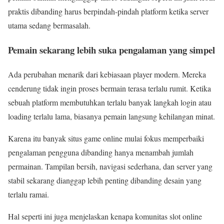
praktis dibanding harus berpindah-pindah platform ketika server
utama sedang bermasalah.
Pemain sekarang lebih suka pengalaman yang simpel
Ada perubahan menarik dari kebiasaan player modern. Mereka
cenderung tidak ingin proses bermain terasa terlalu rumit. Ketika
sebuah platform membutuhkan terlalu banyak langkah login atau
loading terlalu lama, biasanya pemain langsung kehilangan minat.
Karena itu banyak situs game online mulai fokus memperbaiki
pengalaman pengguna dibanding hanya menambah jumlah
permainan. Tampilan bersih, navigasi sederhana, dan server yang
stabil sekarang dianggap lebih penting dibanding desain yang
terlalu ramai.
Hal seperti ini juga menjelaskan kenapa komunitas slot online