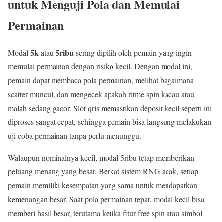
untuk Menguji Pola dan Memulai
Permainan
5k
5ribu
Modal
atau
sering dipilih oleh pemain yang ingin
memulai permainan dengan risiko kecil. Dengan modal ini,
pemain dapat membaca pola permainan, melihat bagaimana
scatter muncul, dan mengecek apakah ritme spin kacau atau
malah sedang gacor. Slot qris memastikan deposit kecil seperti ini
diproses sangat cepat, sehingga pemain bisa langsung melakukan
uji coba permainan tanpa perlu menunggu.
Walaupun nominalnya kecil, modal 5ribu tetap memberikan
peluang menang yang besar. Berkat sistem RNG acak, setiap
pemain memiliki kesempatan yang sama untuk mendapatkan
kemenangan besar. Saat pola permainan tepat, modal kecil bisa
memberi hasil besar, terutama ketika fitur free spin atau simbol