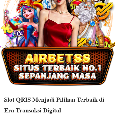
Slot QRIS Menjadi Pilihan Terbaik di
Era Transaksi Digital