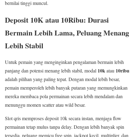
bernilai tinggi muncul.
Deposit 10K atau 10Ribu: Durasi
Bermain Lebih Lama, Peluang Menang
Lebih Stabil
Untuk pemain yang menginginkan pengalaman bermain lebih
10k
10ribu
panjang dan potensi menang lebih stabil, modal
atau
adalah pilihan yang paling tepat. Dengan modal lebih besar,
pemain memperoleh lebih banyak putaran yang memungkinkan
mereka membaca pola permainan secara lebih mendalam dan
menunggu momen scatter atau wild besar.
Slot qris memproses deposit 10k secara instan, menjaga flow
permainan tetap mulus tanpa delay. Dengan lebih banyak spin
tersedia, peluang memicu free spin, jackpot kecil, multiplier, dan