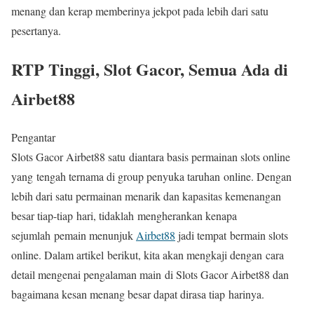
menang dan kerap memberinya jekpot pada lebih dari satu
pesertanya.
RTP Tinggi, Slot Gacor, Semua Ada di
Airbet88
Pengantar
Slots Gacor Airbet88 satu diantara basis permainan slots online
yang tengah ternama di group penyuka taruhan online. Dengan
lebih dari satu permainan menarik dan kapasitas kemenangan
besar tiap-tiap hari, tidaklah mengherankan kenapa
sejumlah pemain menunjuk
Airbet88
jadi tempat bermain slots
online. Dalam artikel berikut, kita akan mengkaji dengan cara
detail mengenai pengalaman main di Slots Gacor Airbet88 dan
bagaimana kesan menang besar dapat dirasa tiap harinya.