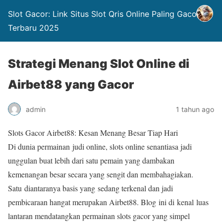
Slot Gacor: Link Situs Slot Qris Online Paling Gacor
Terbaru 2025
Strategi Menang Slot Online di
Airbet88 yang Gacor
admin
1 tahun ago
Slots Gacor Airbet88: Kesan Menang Besar Tiap Hari
Di dunia permainan judi online, slots online senantiasa jadi
unggulan buat lebih dari satu pemain yang dambakan
kemenangan besar secara yang sengit dan membahagiakan.
Satu diantaranya basis yang sedang terkenal dan jadi
pembicaraan hangat merupakan Airbet88. Blog ini di kenal luas
lantaran mendatangkan permainan slots gacor yang simpel