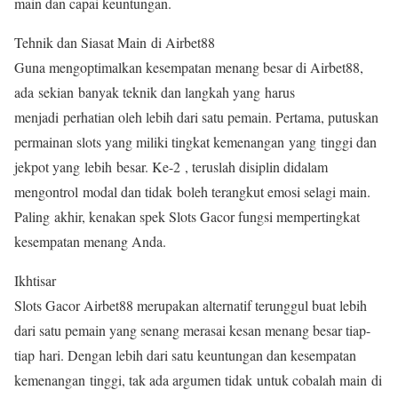
main dan capai keuntungan.
Tehnik dan Siasat Main di Airbet88
Guna mengoptimalkan kesempatan menang besar di Airbet88,
ada sekian banyak teknik dan langkah yang harus
menjadi perhatian oleh lebih dari satu pemain. Pertama, putuskan
permainan slots yang miliki tingkat kemenangan yang tinggi dan
jekpot yang lebih besar. Ke-2 , teruslah disiplin didalam
mengontrol modal dan tidak boleh terangkut emosi selagi main.
Paling akhir, kenakan spek Slots Gacor fungsi mempertingkat
kesempatan menang Anda.
Ikhtisar
Slots Gacor Airbet88 merupakan alternatif terunggul buat lebih
dari satu pemain yang senang merasai kesan menang besar tiap-
tiap hari. Dengan lebih dari satu keuntungan dan kesempatan
kemenangan tinggi, tak ada argumen tidak untuk cobalah main di