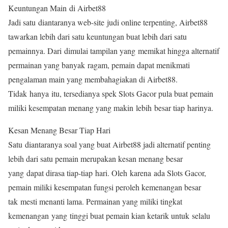
Keuntungan Main di Airbet88
Jadi satu diantaranya web-site judi online terpenting, Airbet88
tawarkan lebih dari satu keuntungan buat lebih dari satu
pemainnya. Dari dimulai tampilan yang memikat hingga alternatif
permainan yang banyak ragam, pemain dapat menikmati
pengalaman main yang membahagiakan di Airbet88.
Tidak hanya itu, tersedianya spek Slots Gacor pula buat pemain
miliki kesempatan menang yang makin lebih besar tiap harinya.
Kesan Menang Besar Tiap Hari
Satu diantaranya soal yang buat Airbet88 jadi alternatif penting
lebih dari satu pemain merupakan kesan menang besar
yang dapat dirasa tiap-tiap hari. Oleh karena ada Slots Gacor,
pemain miliki kesempatan fungsi peroleh kemenangan besar
tak mesti menanti lama. Permainan yang miliki tingkat
kemenangan yang tinggi buat pemain kian ketarik untuk selalu